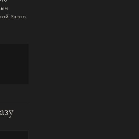
вым
ой. За это
азу