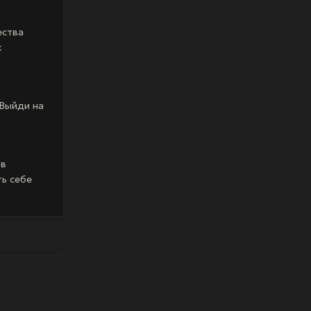
ества
х
 Выйди на
ов
ть себе