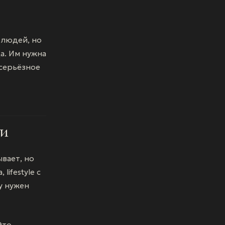
 людей, но
а. Им нужна
 серьёзное
ли
ывает, но
lifestyle с
у нужен
Это