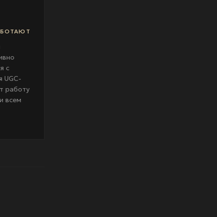
АБОТАЮТ
и
ивно
я с
я UGC-
т работу
и всем