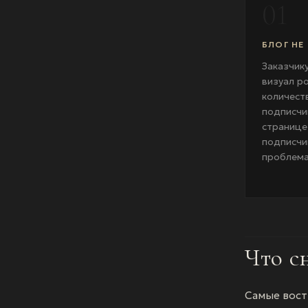
01
БЛОГ НЕ
Заказчик
визуал ро
количест
подписчи
странице
подписчи
проблема
Что с
Самые вост