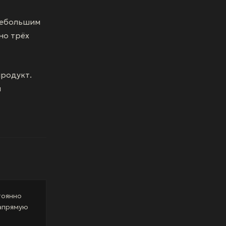
 небольшим
но трёх
продукт.
м
тоянно
напрямую