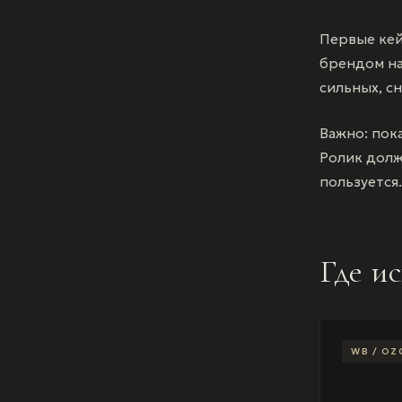
Первые кей
брендом на
сильных, с
Важно: пок
Ролик долж
пользуется.
Где и
WB / OZ