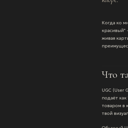
Когда ко м
красивый" 
живая карт
преимущес
Что т
UGC (User 
подаёт как 
товаром в 
твой визуал
Обычный UG