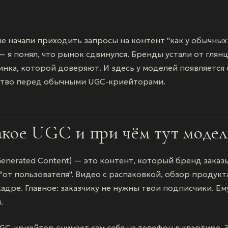
не начали приходить запросы на контент "как у обычных
— я понял, что рынок сдвинулся. Бренды устали от глянц
инка, которой доверяют. И здесь у моделей появляется
тво перед обычными UGC-криейторами.
акое UGC и при чём тут моде
Generated Content) — это контент, который бренд заказ
"от пользователя". Видео с распаковкой, обзор продукта, 
кадре. Главное: заказчику не нужны твои подписчики. Ем
.
C-криейтор снимает сам себя на телефон в квартире. 