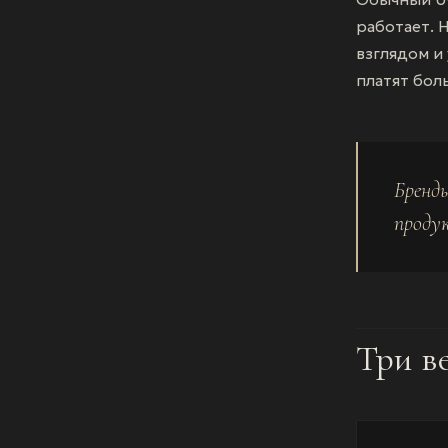
работает. 
взглядом и
платят бол
Бренд
проду
Три в