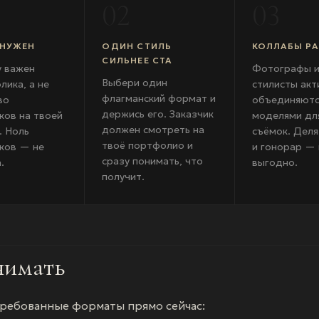
02
03
 НУЖЕН
ОДИН СТИЛЬ
КОЛЛАБЫ Р
СИЛЬНЕЕ СТА
у важен
Фотографы 
Выбери один
лика, а не
стилисты акт
флагманский формат и
во
объединяютс
держись его. Заказчик
ков на твоей
моделями дл
должен смотреть на
. Ноль
съёмок. Деля
твоё портфолио и
ков — не
и гонорар — 
сразу понимать, что
.
выгодно.
получит.
нимать
ребованные форматы прямо сейчас: