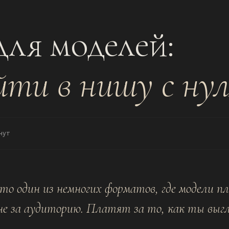
ля моделей:
йти в нишу с нул
нут
о один из немногих форматов, где модели п
 не за аудиторию. Платят за то, как ты выг