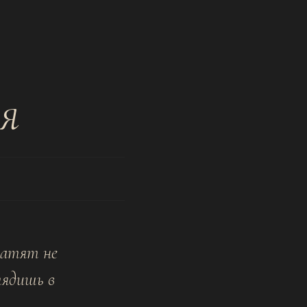
я
латят не
лядишь в