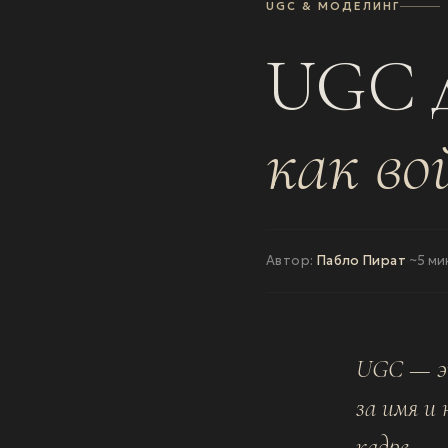
UGC & МОДЕЛИНГ
UGC д
как во
Автор:
Пабло Пират
~5 ми
UGC — эт
за имя и
кадре.