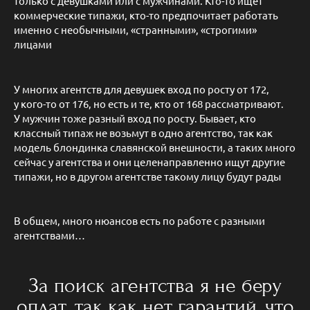
только с девушками или с мужчинами. Кто-то ищет
коммерческие типажи, кто-то предпочитает работать
именно с необычными, «странными», «строгими»
лицами
У многих агентств для девушек вход по росту от 172,
у кого-то от 176, но есть и те, кто от 168 рассматривают.
У мужчин тоже разный вход по росту. Бывает, кто
классный типаж не возьмут в одно агентство, так как
модель блондинка славянской внешности, а таких много
сейчас у агентства и они целенаправленно ищут другие
типажи, но в другом агентстве такому лицу будут рады
В общем, много нюансов есть по работе с разными
агентствами…
За поиск агентства я не беру
оплат, так как нет гарантий, что