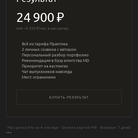
24 900 ₽
или ~6 250 ₽/мес в рассрочку
Всё из тарифа Практика
2 личных созвона с автором
Персональный разбор портфолио
Рекомендация в базу агентства MD
Приоритет на кастингах
Чат выпускников навсегда
Мест: ограничено
КУПИТЬ РЕЗУЛЬТАТ
Рассрочка 0% на 4 месяца · Оплата картой РФ · Возврат 7 дней
```