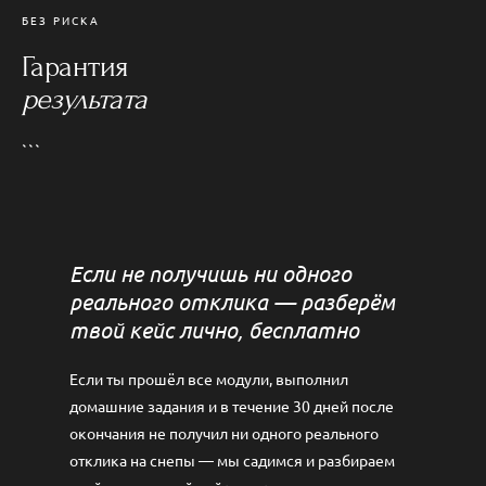
реальное агентство MD и Telegram-канал с живыми
Рассрочка 0% на 4 месяца — тариф «Старт»
БЕЗ РИСКА
кастингами. Это не теория — это моя ежедневная
обойдётся в
~2 000 ₽ в месяц
. По времени — 1–2 часа
работа.
Гарантия
в неделю достаточно. Уроки короткие, смотришь с
результата
телефона когда удобно.
```
Если не получишь ни одного
реального отклика — разберём
твой кейс лично, бесплатно
Если ты прошёл все модули, выполнил
домашние задания и в течение 30 дней после
окончания не получил ни одного реального
отклика на снепы — мы садимся и разбираем