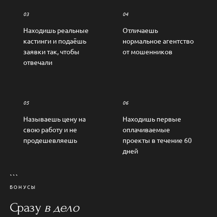
03
04
Находишь реальные
Отличаешь
кастинги и подаёшь
нормальное агентство
заявки так, чтобы
от мошенников
отвечали
05
06
Называешь цену на
Находишь первые
свою работу и не
оплачиваемые
продешевляешь
проекты в течение 60
дней
```
БОНУСЫ
Сразу
в дело