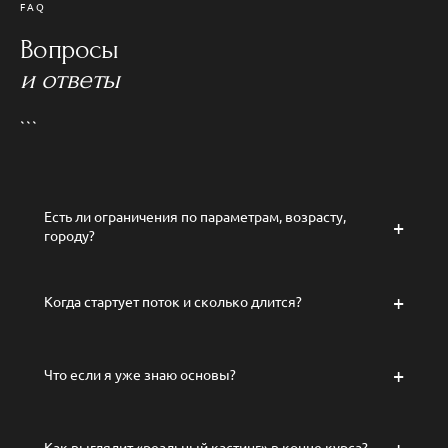
FAQ
Вопросы
и ответы
```
Есть ли ограничения по параметрам, возрасту,
+
городу?
Никаких.
Курс охватывает все форматы коммерческого
+
Когда стартует поток и сколько длится?
моделинга. Для каждого формата свои требования — ты
узнаешь, какой подходит тебе, и начнёшь с него.
Дата старта — в закреплённом посте Telegram-канала.
+
Что если я уже знаю основы?
Обучение рассчитано на
60 дней
. Темп свободный —
уроки смотришь когда удобно, живые эфиры по
расписанию.
Этот курс не про дефиле и позирование. Он про то,
как
+
Как выглядит «реальный кастинг» в конце курса?