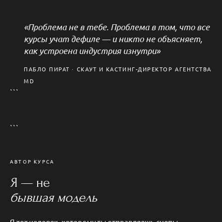
«Проблема не в тебе. Проблема в том, что все
курсы учат дефиле — и никто не объясняет,
как устроена индустрия изнутри»
Пабло Пират
ПАБЛО ПИРАТ · СКАУТ И КАСТИНГ-ДИРЕКТОР АГЕНТСТВА
MD
PABLOPIRAT.COM · @MDMOSCOW_BOT
```
```
АВТОР КУРСА
Я — не
бывшая модель
Я тот человек, которому ты отправляешь снепы.