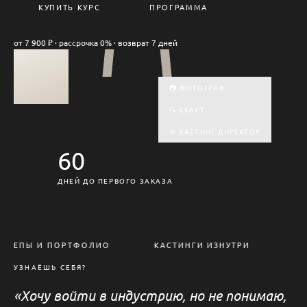
КУПИТЬ КУРС
ПРОГРАММА
от 7 900 ₽ · рассрочка 0% · возврат 7 дней
```
```
📷 ФОТОГРАФ
🔍 СКАУТ
🎯 КАСТИНГ-ДИРЕКТОР
60
ДНЕЙ ДО ПЕРВОГО ЗАКАЗА
СНЕПЫ И ПОРТФОЛИО
КАСТИНГИ ИЗНУТРИ
АГ
УЗНАЁШЬ СЕБЯ?
«Хочу войти в индустрию, но не понимаю,