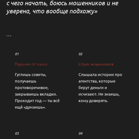
с чего начать, боюсь мошенников и не
уверена, что вообще подхожу»
```
01
02
Паралич от хаоса
Страх мошенников
Гуглишь советы,
Слышала истории про
получаешь
агентства, которые
противоречивое,
берут деньги и
закрываешь вкладки.
исчезают. Не знаешь,
Проходит год — ты всё
кому доверять.
ещё «думаешь».
03
04