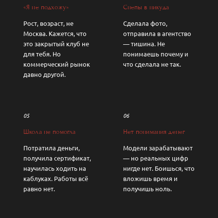
«Я не подхожу»
Снепы в никуда
Рост, возраст, не
Сделала фото,
Москва. Кажется, что
отправила в агентство
это закрытый клуб не
— тишина. Не
для тебя. Но
понимаешь почему и
коммерческий рынок
что сделала не так.
давно другой.
05
06
Школа не помогла
Нет понимания денег
Потратила деньги,
Модели зарабатывают
получила сертификат,
— но реальных цифр
научилась ходить на
нигде нет. Боишься, что
каблуках. Работы всё
вложишь время и
равно нет.
получишь ноль.