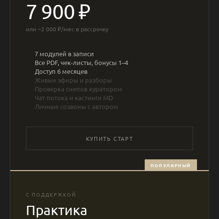
7 900 ₽
или ~2 000 ₽/мес в рассрочку
7 модулей в записи
Все PDF, чек-листы, бонусы 1–4
Доступ 6 месяцев
Живые эфиры и разборы
Проверка снепов куратором
Чат потока и кастинги MD
Личные созвоны с автором
КУПИТЬ СТАРТ
ПОПУЛЯРНЫЙ
С ПОДДЕРЖКОЙ
Практика